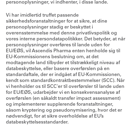
personoplysninger, vi indhenter, i disse lande.
Vi har imidlertid truffet passende
sikkerhedsforanstaltninger for at sikre, at dine
personoplysninger stadig er beskyttet i
overensstemmelse med denne privatlivspolitik og
vores interne persondatapolitikker. Det betyder, at når
personoplysninger overføres til lande uden for
EU/EØS, vil Ascendis Pharma enten henholde sig til
EU-Kommissionens beslutning om, at det
modtagende land tilbyder et tilstrækkeligt niveau af
databeskyttelse, eller basere overførslen på en
standardaftale, der er indgået af EU-Kommissionen,
kendt som standardkontraktbestemmelser (SCC). Når
vi henholder os til SCC'er til overførsler til lande uden
for EU/EØS, udarbejder vi en konsekvensanalyse af
overførslen (en såkaldt transfer impact assessment)
og implementerer supplerende foranstaltninger,
såsom kryptering og pseudonymisering, hvor det er
nødvendigt, for at sikre overholdelse af EU’s
databeskyttelsesstandarder.