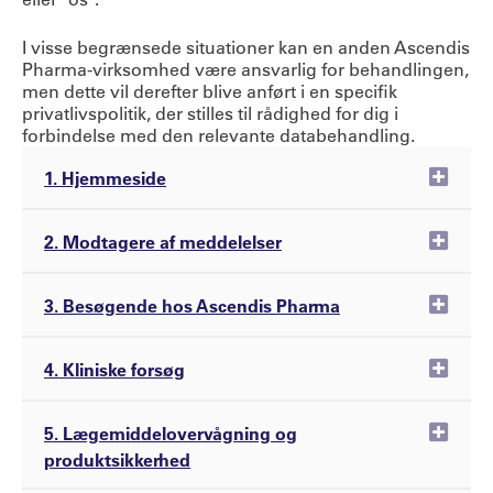
I visse begrænsede situationer kan en anden Ascendis
Pharma-virksomhed være ansvarlig for behandlingen,
men dette vil derefter blive anført i en specifik
privatlivspolitik, der stilles til rådighed for dig i
forbindelse med den relevante databehandling.
Exp
1. Hjemmeside
Exp
2. Modtagere af meddelelser
Exp
3. Besøgende hos Ascendis Pharma
Exp
4. Kliniske forsøg
Exp
5. Lægemiddelovervågning og
produktsikkerhed