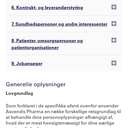
Exp
6. Kontrakt- og leverandørstyring
Exp
7. Sundhedspersoner og andre interessenter
Exp
8. Patienter, omsorgspersoner og
patientorganisationer
Exp
9. Jobansøger
Generelle oplysninger
Lovgrundlag
Som forklaret i de specifikke afsnit ovenfor anvender
Ascendis Pharma en række forskellige retsgrundlag til
at behandle dine personoplysninger afhængigt af,
hvad der er mest hensigtsmæssigt for dine særlige