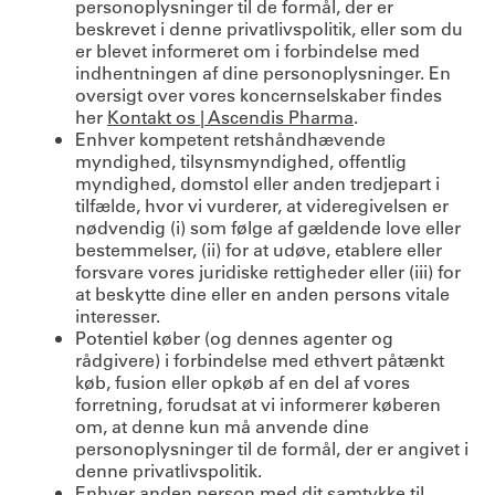
personoplysninger til de formål, der er
beskrevet i denne privatlivspolitik, eller som du
er blevet informeret om i forbindelse med
indhentningen af dine personoplysninger. En
oversigt over vores koncernselskaber findes
her
Kontakt os | Ascendis Pharma
.
Enhver kompetent retshåndhævende
myndighed, tilsynsmyndighed, offentlig
myndighed, domstol eller anden tredjepart i
tilfælde, hvor vi vurderer, at videregivelsen er
nødvendig (i) som følge af gældende love eller
bestemmelser, (ii) for at udøve, etablere eller
forsvare vores juridiske rettigheder eller (iii) for
at beskytte dine eller en anden persons vitale
interesser.
Potentiel køber (og dennes agenter og
rådgivere) i forbindelse med ethvert påtænkt
køb, fusion eller opkøb af en del af vores
forretning, forudsat at vi informerer køberen
om, at denne kun må anvende dine
personoplysninger til de formål, der er angivet i
denne privatlivspolitik.
Enhver anden person med dit samtykke til