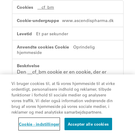
Meget
__cf_bm
nødvendige
cookies
www.ascendispharma.dk
Et par sekunder
Oprindelig
hjemmeside
Den __cf_bm cookie er en cookie, der er
nødvendig for at understøtte Cloudflare Bot
Vi bruger cookies til, at få vores hjemmeside til at virke
Management, der i øjeblikket er i privat beta.
ordentligt, personalisere indhold og reklamer, tilbyde
Som en del af vores bot management
funktioner i forhold til sociale medier og analysere
service hjælper denne cookie med at
vores traffik. Vi deler også information vedrørende din
administrere indgående trafik, der matcher
brug af vores hjemmeside på vores sociale medier, i
kriterier, der er knyttet til bots.
reklamer og med analytiske samarbejdspartnere.
C
o
Cookie - indstillinger
Accepter alle cookies
o
k
wordpress_test_cookie
i