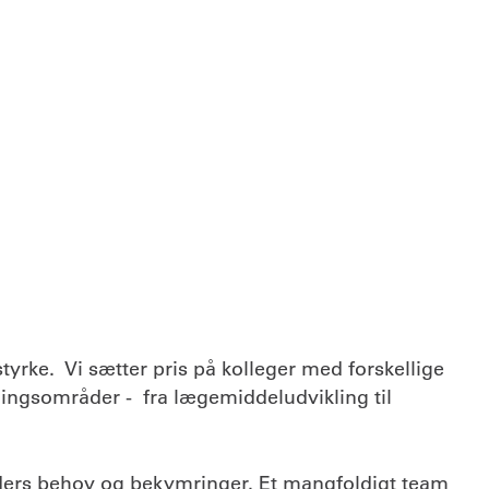
yrke. Vi sætter pris på kolleger med forskellige
ningsområder - fra lægemiddeludvikling til
nders behov og bekymringer. Et mangfoldigt team