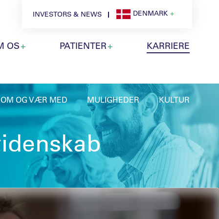
DENMARK
INVESTORS & NEWS
M OS
PATIENTER
KARRIERE
KOM OG VÆR MED
MULIGHEDER
KULTUR
videnskab