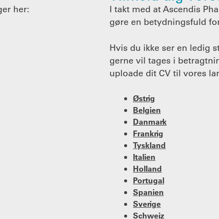
ger her:
I takt med at Ascendis Pha
gøre en betydningsfuld for
Hvis du ikke ser en ledig s
gerne vil tages i betragtnin
uploade dit CV til vores la
Østrig
Belgien
Danmark
Frankrig
Tyskland
Italien
Holland
Portugal
Spanien
Sverige
Schweiz