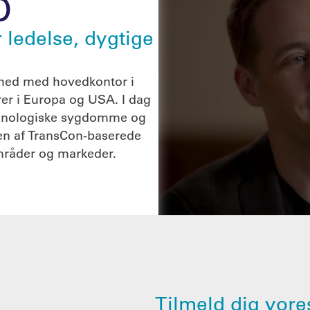
D
 ledelse, dygtige
mhed med hovedkontor i
rer i Europa og USA. I dag
krinologiske sygdomme og
en af TransCon-baserede
mråder og markeder.
Tilmeld dig vores